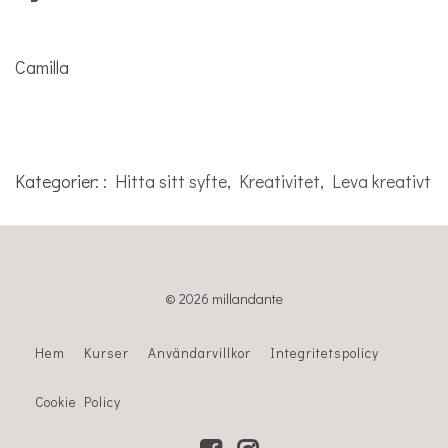
Camilla
Kategorier: :
Hitta sitt syfte
,
Kreativitet
,
Leva kreativt
© 2026 millandante
Hem
Kurser
Användarvillkor
Integritetspolicy
Cookie Policy